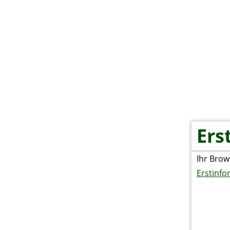
H
Schaden melden
Ers
Vorname, Name: *
Straße, Hausnr.:
Ihr Brow
Erstinfo
PLZ, Ort:
Telefonnummer:
Versicherungsgesellschaft: