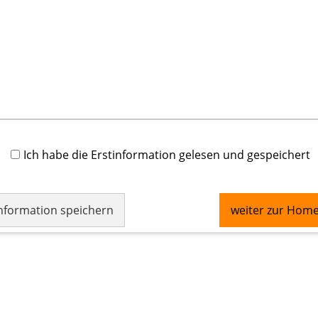
Ich habe die Erstinformation gelesen und gespeichert
information speichern
weiter zur Hom
·
·
·
chtliche Hinweise
Datenschutz
Erstinformation
Cookies
Ver