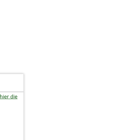
Privatkunden
Service
KONTAKT
Das sagen unsere Kunden
Kundenbewertung
5
von
5
Sternen
hier die
11
Bewertungen seit 2019
Echtheit von Bewertungen